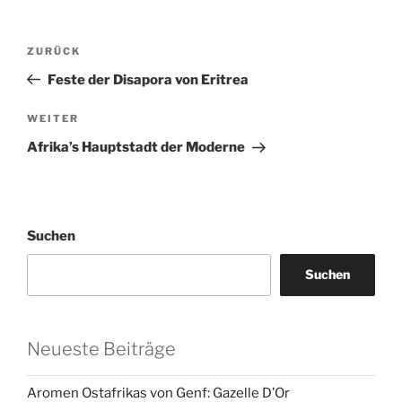
Beitragsnavigation
Vorheriger
ZURÜCK
Beitrag
Feste der Disapora von Eritrea
Nächster
WEITER
Beitrag
Afrika’s Hauptstadt der Moderne
Suchen
Suchen
Neueste Beiträge
Aromen Ostafrikas von Genf: Gazelle D’Or